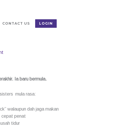
CONTACT US
LOGIN
nt
rakhir. Ia baru bermula.
sisters mula rasa:
ck” walaupun dah jaga makan
, cepat penat
susah tidur