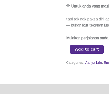
💛 Untuk anda yang mas
tapi tak nak paksa diri l
— bukan ikut tekanan lua
Mulakan perjalanan anda h
Add to cart
Categories:
Aafiya Life
,
Em