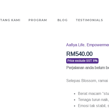
TANG KAMI
PROGRAM
BLOG
TESTIMONIALS
Aafiya Life
,
Empowerme
Ratu
Core
RM
540.00
quantity
Price exclude SST: 8%
Perjalanan anda belum be
Selepas Blossom, ramai 
Berat macam “stu
Tenaga turun naik
Emosi tak stabil, 