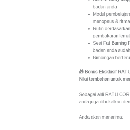
badan anda
Modul pembelajara
menopaus & ritma
Rutin berdasarka
pembakaran lema
Sesi
Fat Burning 
badan anda sudah
Bimbingan berter
🎁 Bonus Eksklusif RA
Nilai tambahan untuk me
Sebagai ahli RATU CORE
anda juga dibekalkan den
Anda akan menerima: