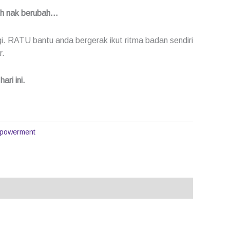
ih nak berubah…
agi. RATU bantu anda bergerak ikut ritma badan sendiri
r.
ari ini.
powerment