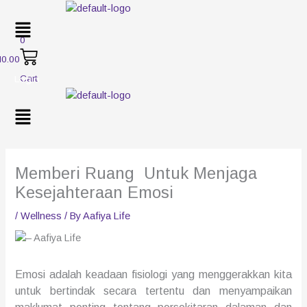
0
M
0.00
Cart
Login
Menu
Memberi Ruang Untuk Menjaga
Kesejahteraan Emosi
/
Wellness
/ By
Aafiya Life
Emosi adalah keadaan fisiologi yang menggerakkan kita
untuk
bertindak secara
tertentu dan menyampaikan