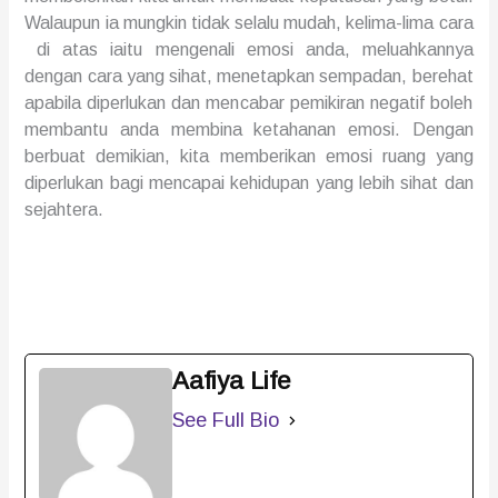
Walaupun ia mungkin tidak selalu mudah,
kelima-lima cara
di atas iaitu mengenali
emosi anda, me
luah
kannya
dengan cara yang sihat, menetapkan sempadan,
berehat
apabila diperlukan
dan men
cabar pem
ikiran negatif
boleh
membantu anda
membina ketahanan emosi
.
Dengan
berbuat demikian, kita memberikan emosi ruang yang
diperlukan bagi
mencapai
kehidupan yang lebih sihat dan
se
jahtera
.
Aafiya Life
See Full Bio