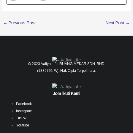
←
Previous Post
Next Post
→
© 2023 Aafiya Life. RUANG MEKAR SDN. BHD.
(1386791-W). Hak Cipta Terpelihara.
Jom Ikuti Kami
Facebook
Instagram
TikTok
Youtube