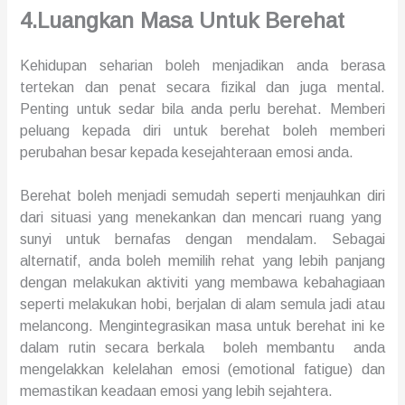
4.
Luangkan Masa Untuk Berehat
Kehidupan
seharian
boleh
menjadikan anda b
erasa
tertekan dan penat
secara fizikal dan juga mental.
P
enting untuk
sedar bila anda perlu berehat
.
Memberi
peluang
kepada diri untuk
berehat
boleh memberi
perubahan besar kepada kesejahteraan emosi anda.
Berehat boleh menjadi semudah
seperti menjauh
kan diri
dari situasi yang menekankan
dan
mencari ruang yang
sunyi untuk bernafas dengan mendalam
.
Sebagai
alternatif, anda boleh memilih
rehat
yang lebih panjang
dengan melakukan
aktiviti yang membawa kebahagiaan
seperti
melakukan
hobi, berjalan di alam semula jadi atau
melancong
. Mengintegrasikan
masa untuk berehat
ini ke
dalam rutin secara berkala boleh membantu anda
mengelakkan kelelahan emosi (emotional fatigue) dan
memastikan keadaan
emosi
yang lebih s
ejahtera
.