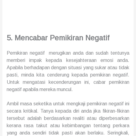
5.
Men
cabar Pem
ikiran Negatif
Pemikiran
negatif merugikan anda dan sudah tentunya
memberi impak kepada kesejahteraan emosi anda.
Apabila berhadapan dengan
situasi yang sukar atau tidak
pasti,
minda kita cenderung
kepada pemikiran negatif
.
Untuk mengatasi kecender
unga
n ini,
cabar pem
ikiran
negatif apabila mereka muncul.
Ambil
masa
seketika untuk mengkaji
pem
ikiran
negatif
ini
secara kritikal.
Tanya
kepada diri anda jika fikiran-fikiran
tersebut adalah berdasarkan realiti atau diperbesar
kan
kerana
rasa takut atau kebimbangan tentang perkara
yang anda sendiri tidak pasti akan berlaku. Seringkali,