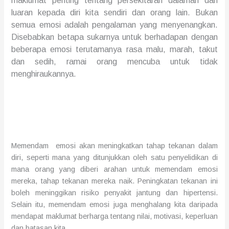
maklumat penting tentang persekitaran dalaman dan
luaran kepada diri kita sendiri dan orang lain.
Bukan
semua
emosi adalah pengalaman yang menyenangkan.
Disebabkan betapa sukarnya
untuk berhadapan dengan
beberapa emosi terutamanya rasa malu, marah, takut
dan sedih,
ramai
orang mencuba untuk
tidak
menghiraukan
nya.
Memendam emosi
akan
meningkatkan tahap tekanan dalam
diri, seperti mana yang ditunjukkan oleh satu penyelidikan
di
mana o
rang
yang
diberi arahan untuk memendam emosi
mereka, tahap tekanan mereka
naik
. Peningkatan tekanan ini
boleh mening
gikan
risiko penyakit jantung dan hipertensi
.
Selain itu, memendam emosi juga m
enghalang
kita daripada
mendapat
maklumat berharga tentang nilai, motivasi, keperluan
dan batasan kita.