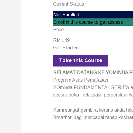
Current Status
Not Enrolled
Enroll in this course to get access
Price
RM 149
Get Started
Take this Course
SELAMAT DATANG KE YOMINDA
Program Asas Pernafasan
YOminda FUNDAMENTAL SERIES adalah
secara peka , relaksasi, pergerakan he
Kami sangat gembira kerana anda tel
Breather’ bagi mencapai tahap kesihata