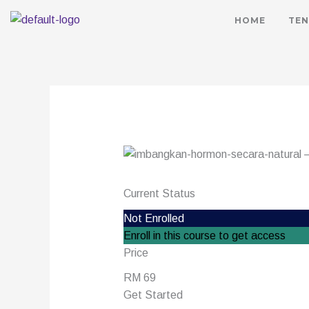
HOME
TEN
Current Status
Not Enrolled
Enroll in this course to get access
Price
RM 69
Get Started