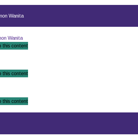
mon Wanita
mon Wanita
 this content
 this content
 this content